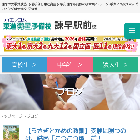
諫早の大学受験塾･予備校なら東進衛星予備校 諫早駅前校の校舎案内･ブログ･学費／高校生のため
の大学受験予備校･学習塾
高校生 ＞
中学生 ＞
浪人生 ＞
ブログ
トップページ
>
ブログ
【うさぎとかめの教訓】受験に勝つの
は、結局「こつこつ型」だ！