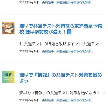
2025年6月24日
山﨑翔平
東進衛星予備校 諫早駅前校
諫早で共通テスト対策なら東進衛星予備
校 諫早駅前校が強み！
1. 共通テストの特徴と攻略ポイント 共通テストでは、センター試験以上の「情報量・読解力・思考力」が問われます。特に長文問題が多く、数学や理科でも図表の読み取りがカギ。時間配分の訓練や形式に慣れる問題演習が不可欠です ( […]
2025年6月24日
山﨑翔平
東進衛星予備校 諫早駅前校
諫早で『情報』の共通テスト対策を始め
よう！
諫早で『情報』の共通テスト対策を始めよう！ ～東進衛星予備校 諫早駅前校の徹底サポート～ こんにちは。東進衛星予備校 諫早駅前校です。 今回は、2025年度の大学入学共通テストから新たに加わった教科「情報」について、 そ […]
2025年6月24日
山﨑翔平
東進衛星予備校 諫早駅前校