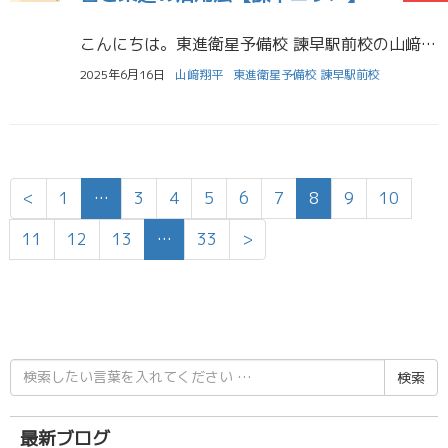
こんにちは。東進衛星予備校 諫早駅前校の山﨑です。 「生物って暗記すればなんとかなるのでは？」 「教科書を読んでも用語が覚えられない…」 「記述問題の書き方がわからない…」 そんな悩みを持つ高校生・保護者の皆さまに向けて […]
2025年6月16日
山﨑翔平
東進衛星予備校 諫早駅前校
<
1
…
3
4
5
6
7
8
9
10
11
12
13
…
33
>
検
索
結
果:
最新ブログ