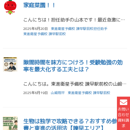
家庭菜園！！
こんにちは！担任助手の山本です！最近急激に暑くなってきましたね。体調管理に十分気をつけながら、勉強頑張っていきましょう！ 今回は、私が育てているトマトの苗を紹介したいと思います。右が大玉トマトで左側がミニトマトです。一 […]
2025年6月20日
東進衛星予備校 諫早駅前校担任助手
東進衛星予備校 諫早駅前校
隙間時間を味方につけろ！受験勉強の効
率を最大化する工夫とは？
こんにちは。東進衛星予備校 諫早駅前校の山﨑です。 受験生にとって最も大切なことは、何がなんでも第一志望校に合格することです。 そのためには、日々の学習時間を最大限に活用する工夫が求められます。 今回は、限られた時間の中 […]
2025年6月19日
山﨑翔平
東進衛星予備校 諫早駅前校
お問い
合わせ
生物は独学で攻略できる？おすすめ参考
資料請
求
書と東進の活用法【諫早エリア】