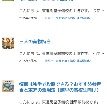
こんにちは、東進衛星予備校の山﨑です。 今回は、誰もが知っている童話『うさぎとかめ』を題材にして、受験生の皆さんに伝えたいことをお話しします。 うさぎとかめの話を、受験生にあてはめると… 「朝から晩まで校舎で勉強している […]
2025年6月29日
山﨑翔平
東進衛星予備校 諫早駅前校
三人の荷物持ち
こんにちは。東進諫早駅前校の山﨑です。 小学二年生の長男が学校の宿題として、 「こころの手をつなごう」の音読をしていました。 音読を聞きながら「三人の荷物持ち」という小話を思い出したので、少し話をしたいと思います。 旅の […]
2025年6月26日
山﨑翔平
東進衛星予備校 諫早駅前校
情報は独学で攻略できる？おすすめ参考
書と東進の活用法【諫早の高校生向け】
こんにちは。東進衛星予備校 諫早駅前校です。 2025年度から共通テストに加わっている新教科「情報」。 まだ参考書も授業も出揃っておらず、 「どう勉強すればいいのか分からない…」と戸惑っている生徒さんも多いのではないでし […]