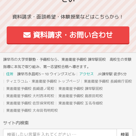
資料請求・面談希望・体験授業などはこちらから！
資料請求・お問い合わせ
諫早市の大学受験塾・予備校なら、東進衛星予備校 諫早駅前校 高校生の受験
指導に本気で取り組み、第一志望校合格へ導きます。
住所
諫早市永昌町5－18 ウイングスビル
アクセス
JR諫早駅 徒歩5分
ティエラコム・東進衛星予備校 トップページ
東進衛星予備校 長崎県庁前校
東進衛星予備校 長崎道ノ尾校
東進衛星予備校 諫早駅前校
東進衛星予備校 大村西本町校
東進衛星予備校 島原田町校
東進衛星予備校 佐世保栄町校
東進衛星予備校 玉名寺畑校
東進衛星予備校 大牟田有明町校
サイト内検索
検