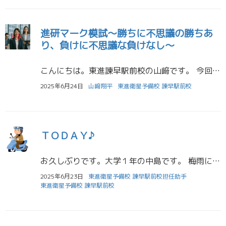
進研マーク模試〜勝ちに不思議の勝ちあ
り、負けに不思議な負けなし〜
こんにちは。東進諫早駅前校の山﨑です。 今回は指導をしていて嬉しかったことを紹介します。 とりとめのない話ではありますが、発信したいと思いこの場に書くことにしました。 先日、高校３年生のホームルームでは情けないことに涙を […]
2025年6月24日
山﨑翔平
東進衛星予備校 諫早駅前校
ＴＯＤＡＹ♪
お久しぶりです。大学１年の中島です。 梅雨になりました。じめじめして嫌な時期ですね～ 僕は５月に原付を買いました。ホンダのTODAYという車種です。白ベースのシンプルなデザインが気に入り、購入に踏み切りました。中古なので […]
2025年6月23日
東進衛星予備校 諫早駅前校担任助手
東進衛星予備校 諫早駅前校