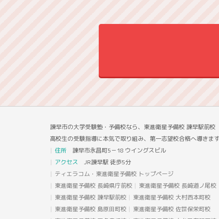
諫早市の大学受験塾・予備校なら、東進衛星予備校 諫早駅前
高校生の受験指導に本気で取り組み、第一志望校合格へ導きま
住所
諫早市永昌町5－18 ウイングスビル
アクセス
JR諫早駅 徒歩5分
ティエラコム・東進衛星予備校 トップページ
東進衛星予備校 長崎県庁前校
東進衛星予備校 長崎道ノ尾校
東進衛星予備校 諫早駅前校
東進衛星予備校 大村西本町校
東進衛星予備校 島原田町校
東進衛星予備校 佐世保栄町校