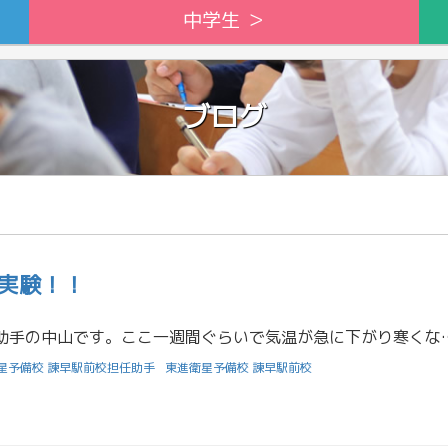
中学生 ＞
ブログ
実験！！
こんにちは！担任助手の中山です。ここ一週間ぐらいで気温が急に下がり寒くなってきましたね。風邪をひきやすいタ
星予備校 諫早駅前校担任助手
東進衛星予備校 諫早駅前校