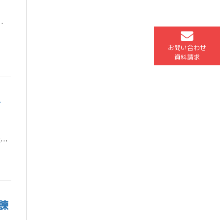
わらないのか ― スピードは最強の武器である』があります。 読んでいて何度も「これ、まさに受験勉強も […]
お問い合わせ
資料請求
冬
― 東進衛星予備校 諫早駅前校 冬期特別招待講習 ― 高校2年生の冬。 ここからが、受験生としての“スタートライン”です。 春になってから受験勉強を始める人と、冬のうちにスタートを切る人では、入試本番で半年以上の差がつき […]
諫