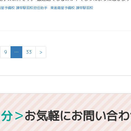
衛星予備校 諫早駅前校担任助手
東進衛星予備校 諫早駅前校
9
…
33
>
1分＞
お気軽にお問い合わ