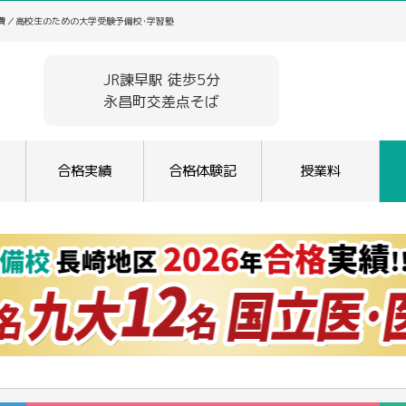
学費／高校生のための大学受験予備校･学習塾
JR諫早駅 徒歩5分
永昌町交差点そば
合格実績
合格体験記
授業料