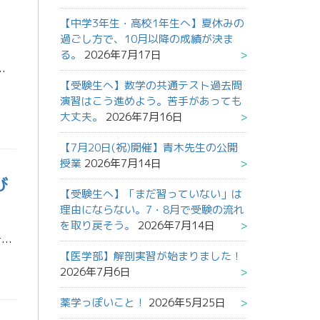
【中学3年生・高校1年生へ】夏休みの
過ごし方で、10月以降の成績が決ま
る。
2026年7月17日
まっては元も子もありません。皆さん風邪の予防をしっかりして頑張りましょう♪ 今回のブログは、ちょっと過ぎてしまいま […]
【受験生へ】数学の共通テスト過去問
演習はこう進めよう。苦手があっても
大丈夫。
2026年7月16日
【7月20日(祝)開催】青木先生の公開
授業
2026年7月14日
び
【受験生へ】「まだ習っていない」は
理由にならない。7・8月で受験の流れ
を取り戻そう。
2026年7月14日
― 山﨑先生が読んだ『なぜ働く？ 誰と働く？ いつまで働く？』より ― 最近、有山徹さんの『なぜ働く？ 誰と働く？ いつまで働く？』という本を読みました。社会で働くということを、単に「お金を得るため」や「安定した職に就く […]
【医学部】解剖実習が始まりました！
2026年7月6日
薬学っぽいこと！
2026年5月25日