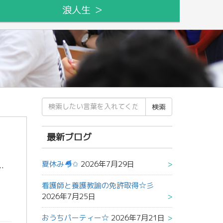
浪人生 ＞
検
索
結
果:
最新ブログ
夏休み
✩
2026年7月29日
イミングになるので気をつけましょう！！ 今日のブログは最近大学でした実験の話をしようと思います！ 大学の実験で自分 […]
看護師と養護教諭の免許取得☆彡
2026年7月25日
おうちパーティー☆
2026年7月21日