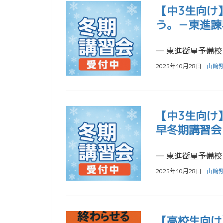
【中3生向け
う。－東進諫
2025年10月28日
山﨑
【中3生向け
早冬期講習会
2025年10月28日
山﨑
【高校生向け