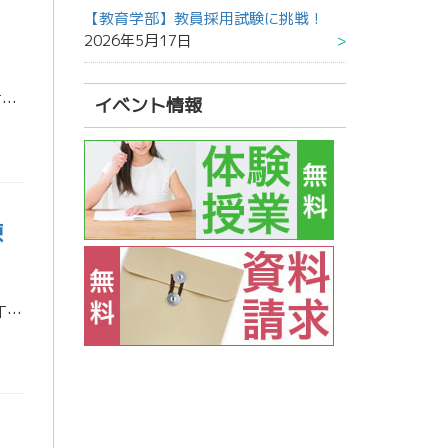
【教育学部】教員採用試験に挑戦！
2026年5月17日
― 東進衛星予備校 諫早駅前校 冬期特別招待講習 ― 高校入試が近づくこの冬。「まずは目の前の入試を突破しよう」と思っている人も多いでしょう。でも、ちょっと立ち止まって考えてみてください。 高校入試は**“ゴール”ではな […]
イベント情報
諫
― 東進衛星予備校 諫早駅前校 冬期特別招待講習 ― 中学校生活も残りわずか。 「内部進学だから、ひと安心」と思っていませんか？ でも実は――**“高校の勉強は、中3の冬から始まっている”**んです。 この冬の準備が、高 […]