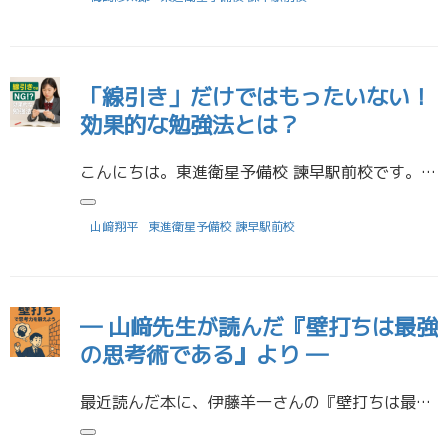
「線引き」だけではもったいない！
効果的な勉強法とは？
こんにちは。東進衛星予備校 諫早駅前校です。 今回は、誰もが一度はやったことのある勉強法「線引き」について、そのメリットと落とし穴、そしてより効果的な学習方法をご紹介します。 線引きは“入口”にすぎない 教科書や参考書に […]
山﨑翔平
東進衛星予備校 諫早駅前校
― 山﨑先生が読んだ『壁打ちは最強
の思考術である』より ―
最近読んだ本に、伊藤羊一さんの『壁打ちは最強の思考術である』があります。 「壁打ち」というと、テニスや卓球の練習を思い浮かべる人も多いかもしれません。 でもこの本で語られている「壁打ち」は、**“自分の頭の中を整理するた […]