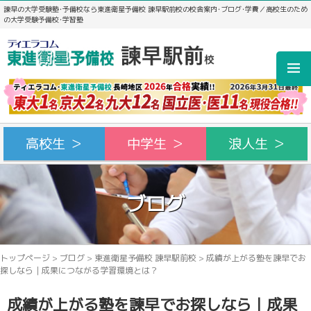
諫早の大学受験塾･予備校なら東進衛星予備校 諫早駅前校の校舎案内･ブログ･学費／高校生のため
の大学受験予備校･学習塾
高校生 ＞
中学生 ＞
浪人生 ＞
ブログ
トップページ
>
ブログ
>
東進衛星予備校 諫早駅前校
>
成績が上がる塾を諫早でお
探しなら｜成果につながる学習環境とは？
成績が上がる塾を諫早でお探しなら｜成果