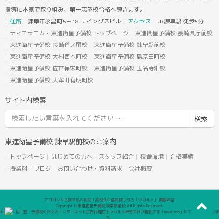
指導に本気で取り組み、第一志望校合格へ導きます。
住所
諫早市永昌町5－18 ウイングスビル
アクセス
JR諫早駅 徒歩5分
ティエラコム・東進衛星予備校 トップページ
東進衛星予備校 長崎県庁前校
東進衛星予備校 長崎道ノ尾校
東進衛星予備校 諫早駅前校
東進衛星予備校 大村西本町校
東進衛星予備校 島原田町校
東進衛星予備校 佐世保栄町校
東進衛星予備校 玉名寺畑校
東進衛星予備校 大牟田有明町校
サイト内検索
検
索
結
東進衛星予備校 諫早駅前校のご案内
果:
トップページ
はじめての方へ
スタッフ紹介
校舎環境
合格実績
授業料
ブログ
お問い合わせ・資料請求
会社概要
アコガレから探す私の将来！高校生の進路探しなら「ウカルメ」 掲載教室
Copyright © 東進衛星予備校 諫早駅前校 All Rights Reserved.
本サイトは「塾・予備校のためのインターネット広告代理店」ウカルメ株式会社が提供する「mapl web」にて運営しておりま
す。