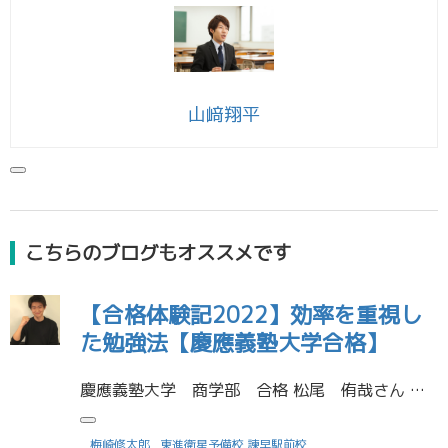
山﨑翔平
こちらのブログもオススメです
【合格体験記2022】効率を重視し
た勉強法【慶應義塾大学合格】
慶應義塾大学 商学部 合格 松尾 侑哉さん （青雲高等学校 卒業） 受験勉強で役立った勉強法を教えてください 分からないところや覚えてないところに付箋を貼って、何回も繰り返して覚えた。脳科学的な観点から朝に数学などの理数 […]
梅崎修太郎
東進衛星予備校 諫早駅前校