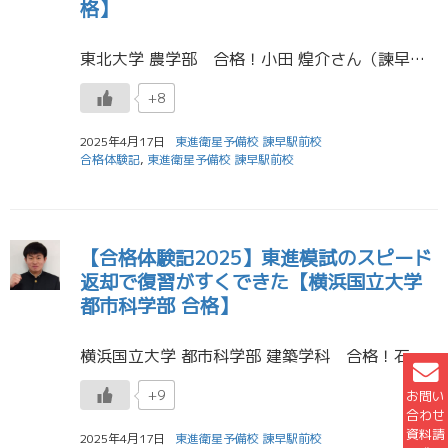
格】
東北大学 農学部 合格！小田 煌介さん（諫早高校） 東進で学んでよかったと感じたことは一緒に学ぶ仲間がいたことです。周囲の人たちのおかげで受験に対する心構え、受験情報など様々な事を得ることができました。それに苦しいなか一 […]
+8
2025年4月17日
東進衛星予備校 諫早駅前校
合格体験記
,
東進衛星予備校 諫早駅前校
【合格体験記2025】東進模試のスピード
返却で復習がすくできた【横浜国立大学
都市科学部 合格】
横浜国立大学 都市科学部 建築学科 合格！石塚 陽さん（諫早高校） 私は高校２年生の３月に東進に入塾しました。それまで塾に通ったことがなく、家で頑張るべきか塾に通うかかなり迷いましたが、志が高い仲間たちと互いに高め合える […]
+9
お問い
合わせ
資料請
2025年4月17日
東進衛星予備校 諫早駅前校