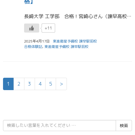
格】
長崎大学 工学部 合格！宮崎心さん（諫早高校） 受験生活を振り返り、学んだことはいかに勉強習慣を早く身につけることができていたかが重要だったということです。 自分は2年の終わりまでほぼ家では勉強する事がなかったので東進に […]
+11
2025年4月17日
東進衛星予備校 諫早駅前校
合格体験記
,
東進衛星予備校 諫早駅前校
1
2
3
4
5
>
検
索