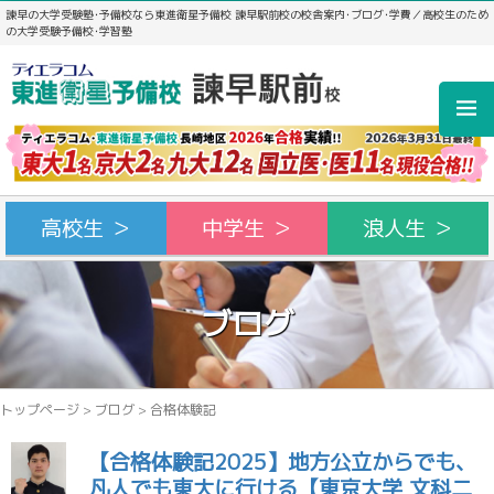
諫早の大学受験塾･予備校なら東進衛星予備校 諫早駅前校の校舎案内･ブログ･学費／高校生のため
の大学受験予備校･学習塾
高校生 ＞
中学生 ＞
浪人生 ＞
ブログ
トップページ
>
ブログ
>
合格体験記
【合格体験記2025】地方公立からでも、
凡人でも東大に行ける【東京大学 文科二