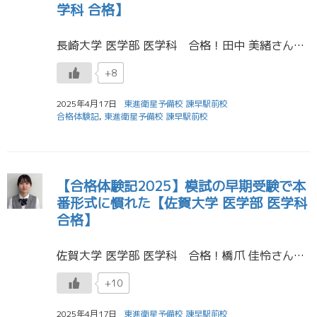
学科 合格】
長崎大学 医学部 医学科 合格！田中 美緒さん（青雲高校） 私が１番大切にしていたことは、勉強する前に目標を設定することです。椅子に座ったらまず、その日に勉強しようと思うことを紙に書きだして、終わるまでは家に帰らないと決 […]
+8
2025年4月17日
東進衛星予備校 諫早駅前校
合格体験記
,
東進衛星予備校 諫早駅前校
【合格体験記2025】模試の早期受験で本
番形式に慣れた【佐賀大学 医学部 医学科
合格】
佐賀大学 医学部 医学科 合格！橋爪 佳怜さん（青雲高校） 受験期を振り返ると、本当にあっという間だったけど今までで一番充実した一年間でもあったと感じます。私は高３の夏、学校や東進の先生と話し合った末、推薦入試を受けるこ […]
+10
2025年4月17日
東進衛星予備校 諫早駅前校