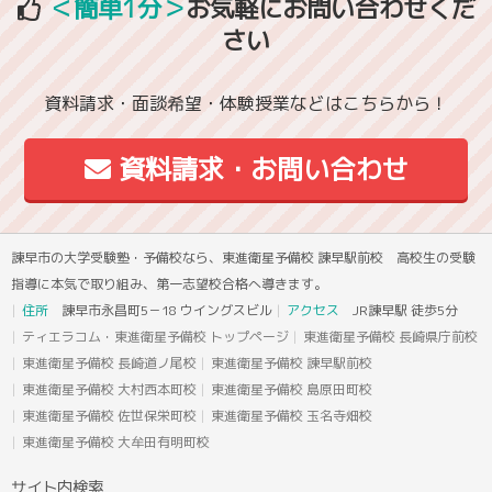
＜簡単1分＞
お気軽にお問い合わせくだ
さい
資料請求・面談希望・体験授業などはこちらから！
資料請求・お問い合わせ
諫早市の大学受験塾・予備校なら、東進衛星予備校 諫早駅前校 高校生の受験
指導に本気で取り組み、第一志望校合格へ導きます。
住所
諫早市永昌町5－18 ウイングスビル
アクセス
JR諫早駅 徒歩5分
ティエラコム・東進衛星予備校 トップページ
東進衛星予備校 長崎県庁前校
東進衛星予備校 長崎道ノ尾校
東進衛星予備校 諫早駅前校
東進衛星予備校 大村西本町校
東進衛星予備校 島原田町校
東進衛星予備校 佐世保栄町校
東進衛星予備校 玉名寺畑校
東進衛星予備校 大牟田有明町校
サイト内検索