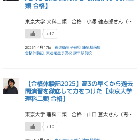
類 合格】
東京大学 文科二類 合格！小澤 健志郎さん（諫早高校） 地方公立からでも、凡人でも東大に行ける 私は正直自分が東大を目指すことすら高校1年の頃は考えもしなかった。この体験記は自分と同じように自分には東大なんて無理だと思っ […]
+17
2025年4月17日
東進衛星予備校 諫早駅前校
合格体験記
,
東進衛星予備校 諫早駅前校
【合格体験記2025】高3の早くから過去
問演習を徹底して力をつけた【東京大学
理科二類 合格】
東京大学 理科二類 合格！山口 蒼太さん（青雲高校） まず、このように合格体験記を書く機会をいただいたことをとても嬉しく思います。長崎の地方の学校で東進をメインに勉強していたので参考にならない部分も多いと思いますが、私の […]
+10