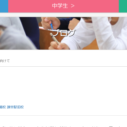
中学生 ＞
ブログ
向けて
備校 諫早駅前校