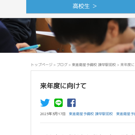
高校生 ＞
トップページ
>
ブログ
>
東進衛星予備校 諫早駅前校
>
来年度に
来年度に向けて
2023年3月17日
東進衛星予備校 諫早駅前校
東進衛星予