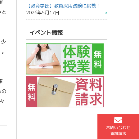
望
【教育学部】教員採用試験に挑戦！
っと
2026年5月17日
イベント情報
ら少
す。
事
うの
々
お問い合わせ
資料請求