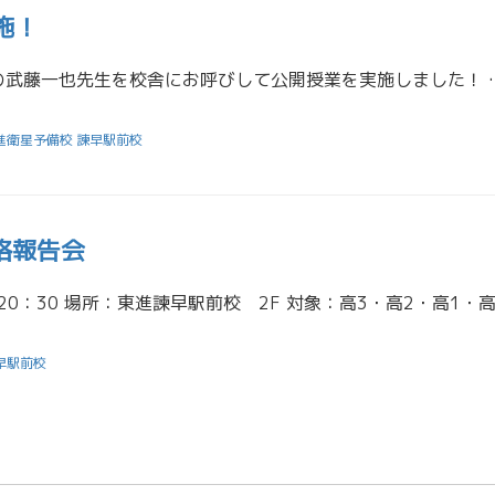
施！
2月12日（日）に、念願の武藤一也先生を校舎にお呼びして公開授業を実施しました！ 受験生が
進衛星予備校 諫早駅前校
合格報告会
早駅前校