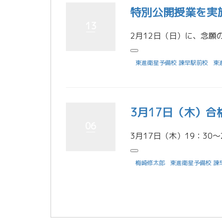
特別公開授業を実
13
東進衛星予備校 諫早駅前校
東
3月17日（木）
06
梅崎修太郎
東進衛星予備校 諫