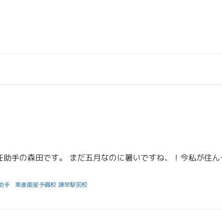
みなさんこんにちは！担任助手の森田です。 まだ五月なのに暑い
助手
東進衛星予備校 諫早駅前校