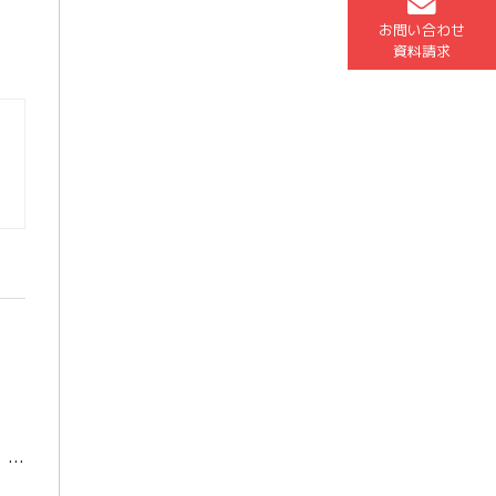
お問い合わせ
。
資料請求
こんにちは！担任助手の中山です！大学生の夏休みも、もう少しで終わりとなりますが、、今年の夏の楽しかったことを紹介します！ 私は今年松浦市にある釣り堀