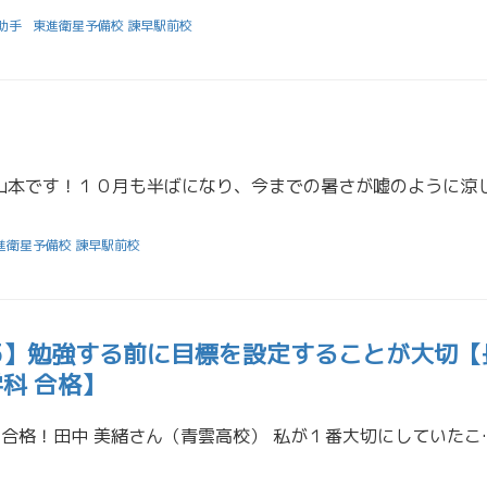
助手
東進衛星予備校 諫早駅前校
進衛星予備校 諫早駅前校
25】勉強する前に目標を設定することが大切【
学科 合格】
長崎大学 医学部 医学科 合格！田中 美緒さん（青雲高校） 私が１番大切にし