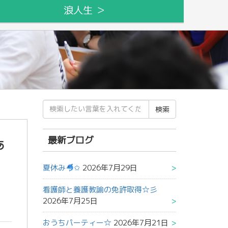
浪人生 ＞
検
索
結
果:
最新ブログ
あ
夏休み
✩
2026年7月29日
看護師と養護教諭の免許取得☆彡
2026年7月25日
おうちパーティー☆
2026年7月21日