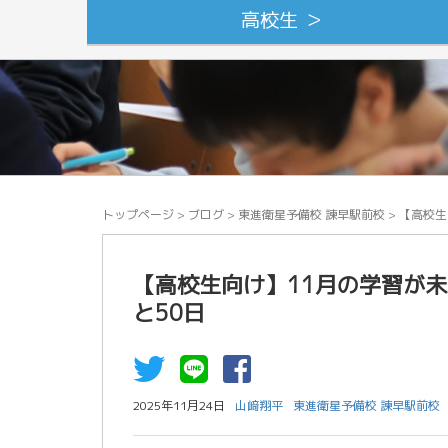
高校生 ＞
トップページ
>
ブログ
>
東進衛星予備校 諫早駅前校
>
【高校生
【高校生向け】11月の学習が未
と50日
2025年11月24日
山﨑翔平
東進衛星予備校 諫早駅前校