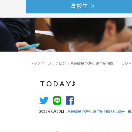
高校生 ＞
トップページ
>
ブログ
>
東進衛星予備校 諫早駅前校
>
ＴＯＤＡ
ＴＯＤＡＹ♪
2025年6月23日
東進衛星予備校 諫早駅前校担任助手
東