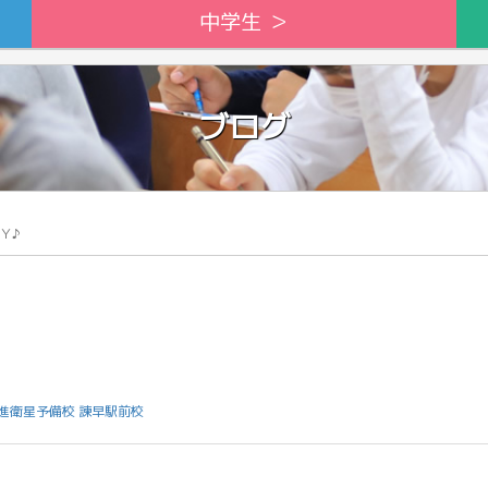
中学生 ＞
ブログ
Ｙ♪
進衛星予備校 諫早駅前校