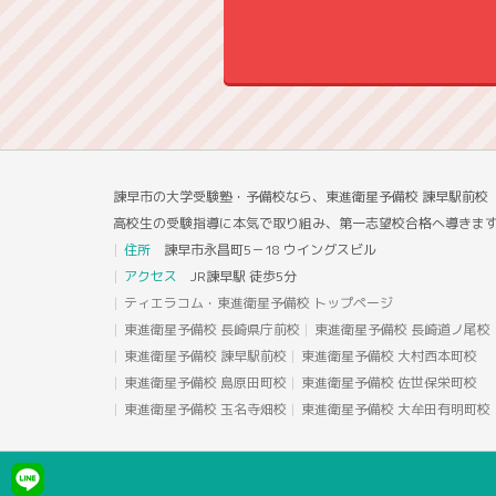
諫早市の大学受験塾・予備校なら、東進衛星予備校 諫早駅前
高校生の受験指導に本気で取り組み、第一志望校合格へ導きま
住所
諫早市永昌町5－18 ウイングスビル
アクセス
JR諫早駅 徒歩5分
ティエラコム・東進衛星予備校 トップページ
東進衛星予備校 長崎県庁前校
東進衛星予備校 長崎道ノ尾校
東進衛星予備校 諫早駅前校
東進衛星予備校 大村西本町校
東進衛星予備校 島原田町校
東進衛星予備校 佐世保栄町校
東進衛星予備校 玉名寺畑校
東進衛星予備校 大牟田有明町校