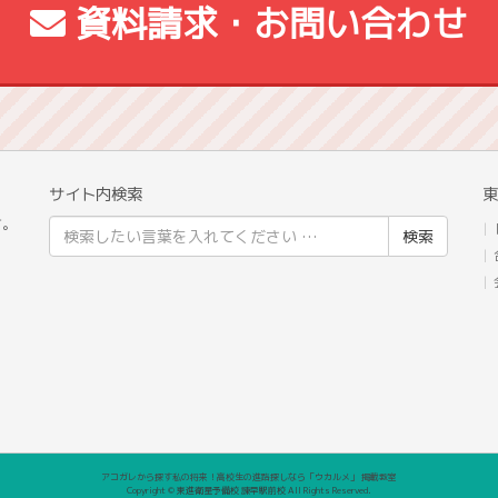
資料請求・お問い合わせ
サイト内検索
東
校
す。
検
索
結
果:
アコガレから探す私の将来！高校生の進路探しなら「ウカルメ」 掲載教室
Copyright © 東進衛星予備校 諫早駅前校 All Rights Reserved.