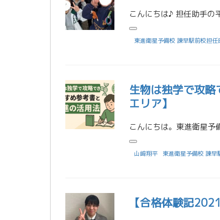
東進衛星予備校 諫早駅前校担任
生物は独学で攻略
エリア】
山﨑翔平
東進衛星予備校 諫早
【合格体験記20