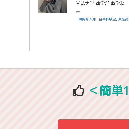
梅崎修太郎
合格体験記
,
東進衛
＜簡単