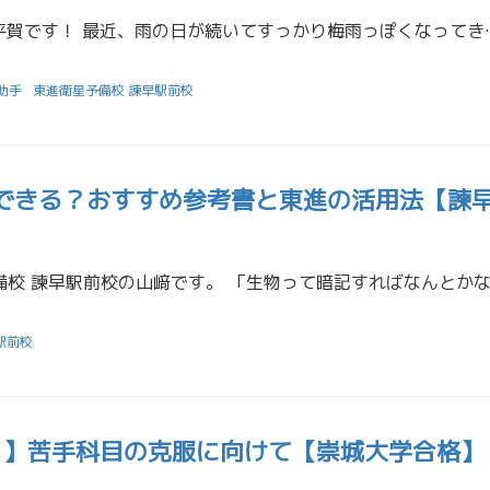
こんにちは♪ 担任助手の平賀です！ 最近、雨の日が続いてす
助手
東進衛星予備校 諫早駅前校
できる？おすすめ参考書と東進の活用法【諫
駅前校
21】苦手科目の克服に向けて【崇城大学合格】