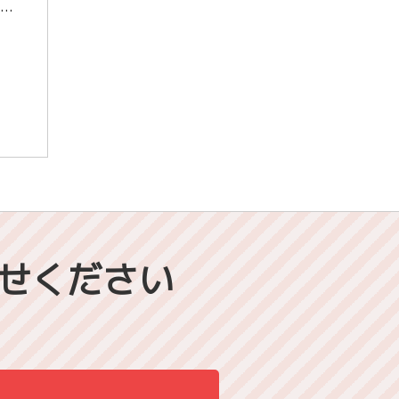
崇城大学 薬学部 薬学科 合格 荒木綾華さん （青雲高等学校 卒業） 受験に役立った勉強法を教えてください。 私は志望している学部で一番重要視されている科目がとても苦手だったため、受講を終えた後は高速マスターと教科書を併 […]
せください