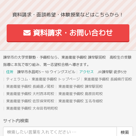
資料請求・面談希望・体験授業などはこちらから！
資料請求・お問い合わせ
諫早市の大学受験塾・予備校なら、東進衛星予備校 諫早駅前校 高校生の受験
指導に本気で取り組み、第一志望校合格へ導きます。
住所
諫早市永昌町5－18 ウイングスビル
アクセス
JR諫早駅 徒歩5分
ティエラコム・東進衛星予備校 トップページ
東進衛星予備校 長崎県庁前校
東進衛星予備校 長崎道ノ尾校
東進衛星予備校 諫早駅前校
東進衛星予備校 大村西本町校
東進衛星予備校 島原田町校
東進衛星予備校 佐世保栄町校
東進衛星予備校 玉名寺畑校
東進衛星予備校 大牟田有明町校
サイト内検索
検