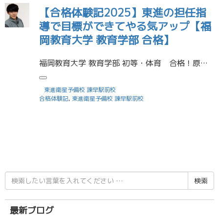
【合格体験記2025】東進の担任指
導で目標ができてやる気アップ【福
岡教育大学 教育学部 合格】
福岡教育大学 教育学部 初等・体育 合格！原田和弥さん（諫早高校） 受験期は今までの自分の人生の中でとてもつらかったけど、一緒に頑張る友達のおかげで最後まで頑張ることができました。 そんな受験期の中で学んだことは、友達の […]
東進衛星予備校 諫早駅前校
合格体験記
,
東進衛星予備校 諫早駅前校
検
索
結
果:
最新ブログ