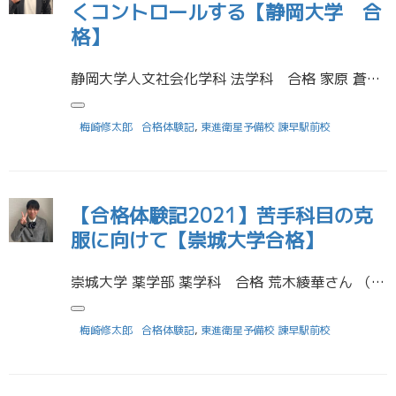
くコントロールする【静岡大学 合
格】
静岡大学人文社会化学科 法学科 合格 家原 蒼太郎さん (諌早高等学校 卒業) 受験に役立った勉強法を教えてください。 計画を立てて勉強することがとても役に立ちました。共通テスト２、３ヶ月前から実践し始めたのですが、前か […]
梅崎修太郎
合格体験記
,
東進衛星予備校 諫早駅前校
【合格体験記2021】苦手科目の克
服に向けて【崇城大学合格】
崇城大学 薬学部 薬学科 合格 荒木綾華さん （青雲高等学校 卒業） 受験に役立った勉強法を教えてください。 私は志望している学部で一番重要視されている科目がとても苦手だったため、受講を終えた後は高速マスターと教科書を併 […]
梅崎修太郎
合格体験記
,
東進衛星予備校 諫早駅前校