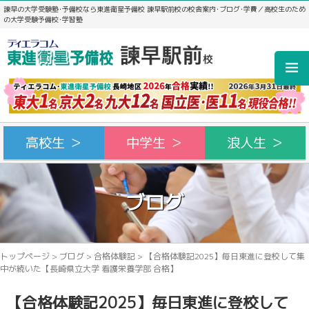
諫早の大学受験塾･予備校なら東進衛星予備校 諫早駅前校の校舎案内･ブログ･学費／高校生のため
の大学受験予備校･学習塾
高校生 ＞
中学生 ＞
浪人生 ＞
ブログ
トップページ
>
ブログ
>
合格体験記
>
【合格体験記2025】毎日東進に登校して集
中が続いた【長崎県立大学 看護栄養学部 合格】
【合格体験記2025】毎日東進に登校して