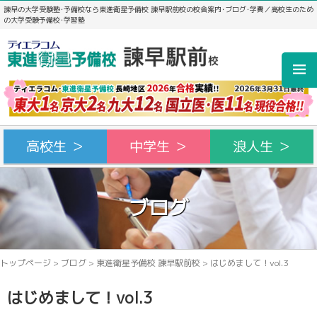
諫早の大学受験塾･予備校なら東進衛星予備校 諫早駅前校の校舎案内･ブログ･学費／高校生のため
の大学受験予備校･学習塾
高校生 ＞
中学生 ＞
浪人生 ＞
ブログ
トップページ
>
ブログ
>
東進衛星予備校 諫早駅前校
>
はじめまして！vol.3
はじめまして！vol.3