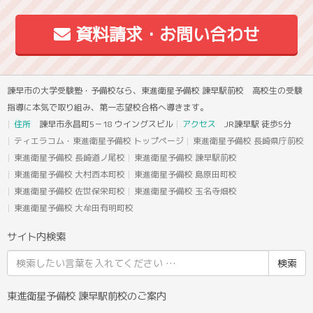
資料請求・お問い合わせ
諫早市の大学受験塾・予備校なら、東進衛星予備校 諫早駅前校 高校生の受験
指導に本気で取り組み、第一志望校合格へ導きます。
住所
諫早市永昌町5－18 ウイングスビル
アクセス
JR諫早駅 徒歩5分
ティエラコム・東進衛星予備校 トップページ
東進衛星予備校 長崎県庁前校
東進衛星予備校 長崎道ノ尾校
東進衛星予備校 諫早駅前校
東進衛星予備校 大村西本町校
東進衛星予備校 島原田町校
東進衛星予備校 佐世保栄町校
東進衛星予備校 玉名寺畑校
東進衛星予備校 大牟田有明町校
サイト内検索
検
索
結
東進衛星予備校 諫早駅前校のご案内
果: