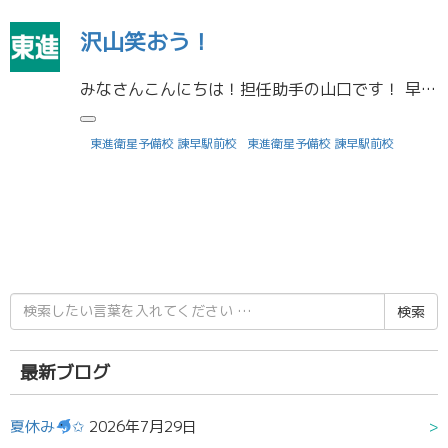
沢山笑おう！
みなさんこんにちは！担任助手の山口です！ 早いもので、１０月も残りわずかとなりましたね。来週が１１月だなんて、信じられません…。（笑）寒暖差が激しくなってきましたが、皆さん衣替えしましたか？現在、私の部屋は夏服と冬服がた […]
東進衛星予備校 諫早駅前校
東進衛星予備校 諫早駅前校
検
索
結
果:
最新ブログ
夏休み
✩
2026年7月29日