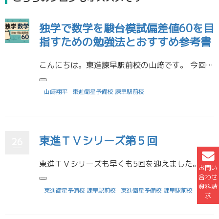
独学で数学を駿台模試偏差値60を目
指すための勉強法とおすすめ参考書
こんにちは。東進諫早駅前校の山﨑です。 今回は、数学はある程度できているとは思うが、得意な科目とは言い切れない。駿台模試の偏差値60は超えた状態にはしておきたいなど、様々な理由から現状の点数には満足できていない人に向けて […]
山﨑翔平
東進衛星予備校 諫早駅前校
東進ＴＶシリーズ第５回
26
東進ＴＶシリーズも早くも5回を迎えました。 前回は九州大学工学部Ⅳ群を取り上げましたが、今回は 同じく旧七帝大の大阪大学基礎工学部を紹介したいと思います。 基礎工学って何でしょうね？ 研究も電子の力でスマホの充電を週1回 […]
お問い
合わせ
資料請
東進衛星予備校 諫早駅前校
東進衛星予備校 諫早駅前校
求