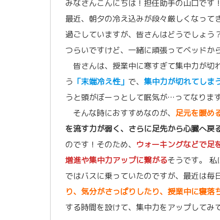
みなさんこんにちは！担任助手の山口です
最近、朝夕の冷え込みが段々厳しくなって
過ごしていますが、皆さんはどうでしょう
つらいですけど、一緒に頑張ってベッドか
皆さんは、授業中に寒すぎて集中力が切れ
う
「末端冷え性」
で、
集中力が切れてしま
うと頭がぼーっとして眠気が…ってなりま
そんな時におすすめなのが、
足元を暖め
を流す力が弱く、さらに足先から心臓へ戻
のです！そのため、
ウォーキングなどで足
増進や集中力アップに繋がる
そうです。 
ではバスに乗っていたのですが、最近は毎
り、気分がさっぱりしたり、授業中に寝落
する時間を設けて、集中力をアップしてみ