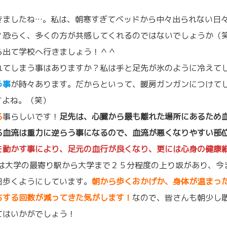
！
きましたね…。私は、朝寒すぎてベッドから中々出られない日
？恐らく、多くの方が共感してくれるのではないでしょうか（
ら出て学校へ行きましょう！＾＾
てしまう事はありますか？私は手と足先が氷のように冷えて
う事
が時々あります。だからといって、暖房ガンガンにつけて
すよね。（笑）
る
事らしいです！
足先は、心臓から最も離れた場所にあるため
る血流は重力に逆らう事になるので、血流が悪くなりやすい部
を動かす事により、足元の血行が良くなり、更には心身の健康
私は大学の最寄り駅から大学まで２５分程度の上り坂があり、今
日歩くようにしています。
朝から歩くおかげか、身体が温まっ
ちする回数が減ってきた気がします！
なので、皆さんも朝少し
てはいかがでしょう！