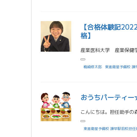
【合格体験記20
格】
梅崎修太郎
東進衛星予備校 諫
おうちパーティー
東進衛星予備校 諫早駅前校担任