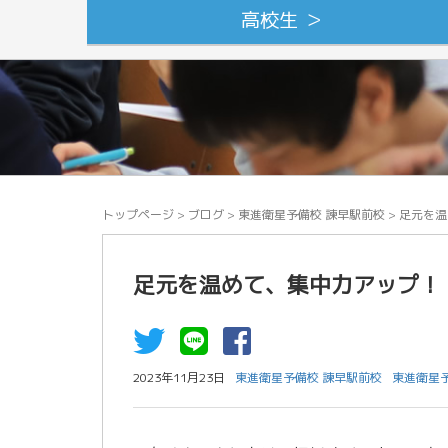
高校生 ＞
トップページ
>
ブログ
>
東進衛星予備校 諫早駅前校
>
足元を温
足元を温めて、集中力アップ！
2023年11月23日
東進衛星予備校 諫早駅前校
東進衛星