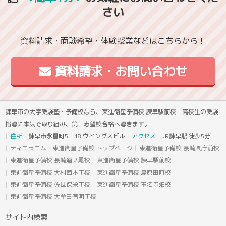
さい
資料請求・面談希望・体験授業などはこちらから！
資料請求・お問い合わせ
諫早市の大学受験塾・予備校なら、東進衛星予備校 諫早駅前校 高校生の受験
指導に本気で取り組み、第一志望校合格へ導きます。
住所
諫早市永昌町5－18 ウイングスビル
アクセス
JR諫早駅 徒歩5分
ティエラコム・東進衛星予備校 トップページ
東進衛星予備校 長崎県庁前校
東進衛星予備校 長崎道ノ尾校
東進衛星予備校 諫早駅前校
東進衛星予備校 大村西本町校
東進衛星予備校 島原田町校
東進衛星予備校 佐世保栄町校
東進衛星予備校 玉名寺畑校
東進衛星予備校 大牟田有明町校
サイト内検索