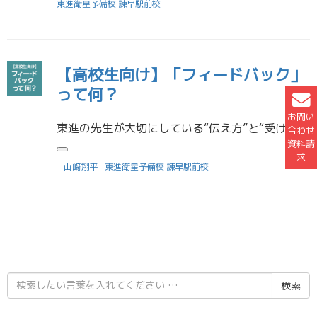
東進衛星予備校 諫早駅前校
【高校生向け】「フィードバック」
って何？
お問い
東進の先生が大切にしている“伝え方”と“受け止め方” ――『フィードバック入門』（中原淳）を読んで感じたこと―― 最近、東進の先生たちと話していて感じるのは、どの先生も「どう伝えるか」をとても大事にしているということです […]
合わせ
資料請
求
山﨑翔平
東進衛星予備校 諫早駅前校
検
索
結