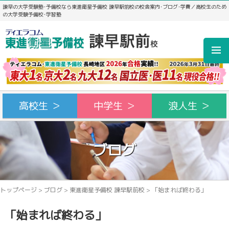
諫早の大学受験塾･予備校なら東進衛星予備校 諫早駅前校の校舎案内･ブログ･学費／高校生のため
の大学受験予備校･学習塾
高校生 ＞
中学生 ＞
浪人生 ＞
ブログ
トップページ
>
ブログ
>
東進衛星予備校 諫早駅前校
>
「始まれば終わる」
「始まれば終わる」