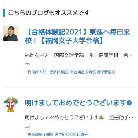
こちらのブログもオススメです
【合格体験記2021】東進へ毎日来
校！【福岡女子大学合格】
福岡女子大 国際文理学部 食・健康学科 合格 活水女子大学 国際文理学部 食・健康学科 合格 中村学園大学 栄養科学部 栄養科学科 合格 森田千絵さん (諌早高等学校 卒業) 受験に役立った勉強法を教えてください。 リス […]
梅崎修太郎
合格体験記
,
東進衛星予備校 諫早駅前校
明けましておめでとうございます❁
明けましておめでとうございます
担任助手の森田です。２０２６年が始まりましたね！みなさんは今年の抱負はなんですか？私は、余裕をもったかっこいい人になることです( ^^)将来のことを考える年になると思うので、自分に向き合 […]
東進衛星予備校 諫早駅前校担任助手