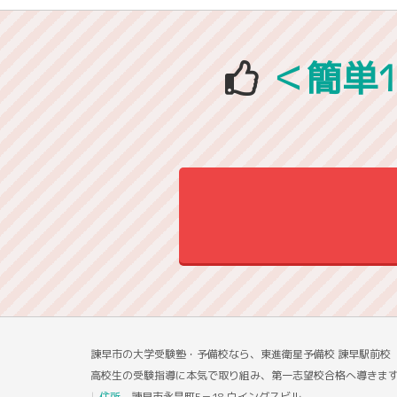
＜簡単
諫早市の大学受験塾・予備校なら、東進衛星予備校 諫早駅前
高校生の受験指導に本気で取り組み、第一志望校合格へ導きま
住所
諫早市永昌町5－18 ウイングスビル