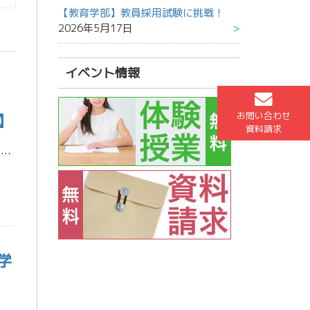
【教育学部】教員採用試験に挑戦！
2026年5月17日
イベント情報
お問い合わせ
】
資料請求
大阪大学 法学部 法学科 合格 清水 美佳さん (諌早高等学校 卒業) 受験に役立った勉強法を教えてください。 私が受験に役立ったと感じる勉強法は、間違えた事項を付箋に書いて、それをルーズリーフや小さいノートに貼って空き […]
学