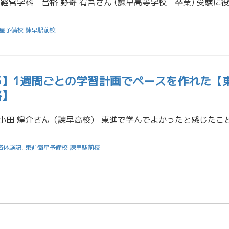
星予備校 諫早駅前校
25】1週間ごとの学習計画でペースを作れた【
格】
格体験記
,
東進衛星予備校 諫早駅前校