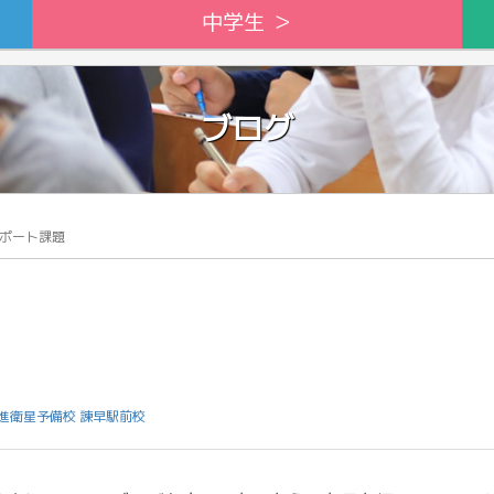
中学生 ＞
ブログ
ポート課題
進衛星予備校 諫早駅前校