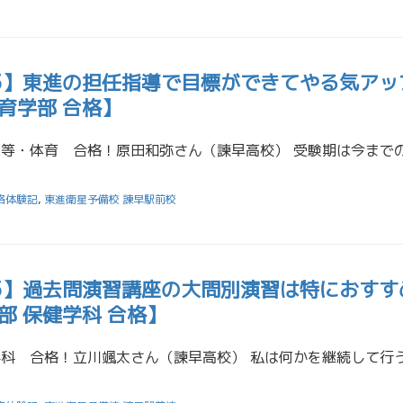
25】東進の担任指導で目標ができてやる気アッ
育学部 合格】
格体験記
,
東進衛星予備校 諫早駅前校
25】過去問演習講座の大問別演習は特におすす
部 保健学科 合格】