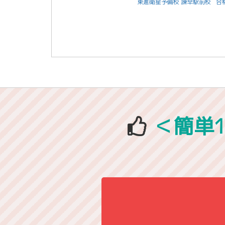
東進衛星予備校 諫早駅前校
合
＜簡単