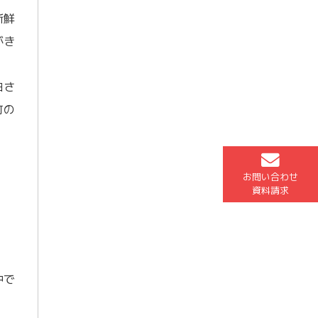
新鮮
がき
白さ
町の
お問い合わせ
資料請求
中で