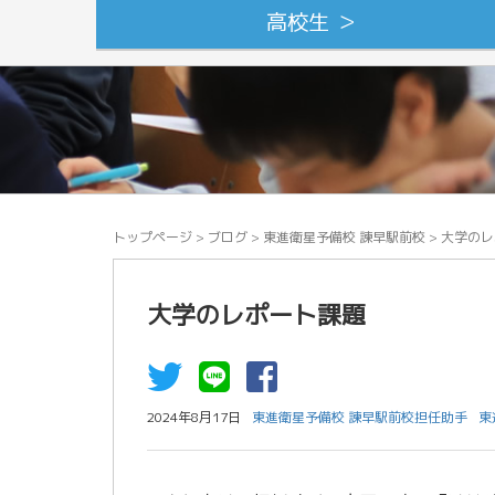
高校生 ＞
トップページ
>
ブログ
>
東進衛星予備校 諫早駅前校
>
大学のレ
大学のレポート課題
2024年8月17日
東進衛星予備校 諫早駅前校担任助手
東