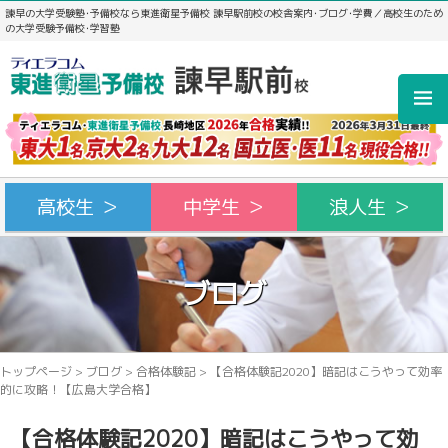
諫早の大学受験塾･予備校なら東進衛星予備校 諫早駅前校の校舎案内･ブログ･学費／高校生のため
の大学受験予備校･学習塾
高校生 ＞
中学生 ＞
浪人生 ＞
ブログ
トップページ
>
ブログ
>
合格体験記
>
【合格体験記2020】暗記はこうやって効率
的に攻略！【広島大学合格】
【合格体験記2020】暗記はこうやって効