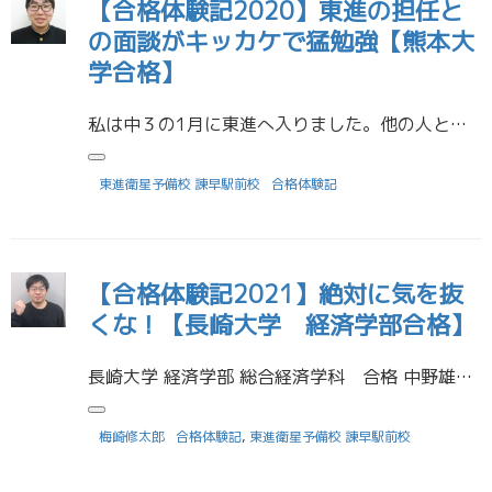
【合格体験記2020】東進の担任と
の面談がキッカケで猛勉強【熊本大
学合格】
私は中３の1月に東進へ入りました。他の人と比べるとかなり早い段階で入ったと思いますが、高校2年までは入っただけで特に勉強はしませんでした。 しかしそんな私でも勉強しなければいけないと痛感した出来事がありました。それが校長 […]
東進衛星予備校 諫早駅前校
合格体験記
【合格体験記2021】絶対に気を抜
くな！【長崎大学 経済学部合格】
長崎大学 経済学部 総合経済学科 合格 中野雄太さん (諌早高等学校 卒業) 受験に役立った勉強法を教えてください。 私は二次試験の科目に数学があったのですが、数学で応用的な問題に対応するために一番良かった方法は苦手なと […]
梅崎修太郎
合格体験記
,
東進衛星予備校 諫早駅前校