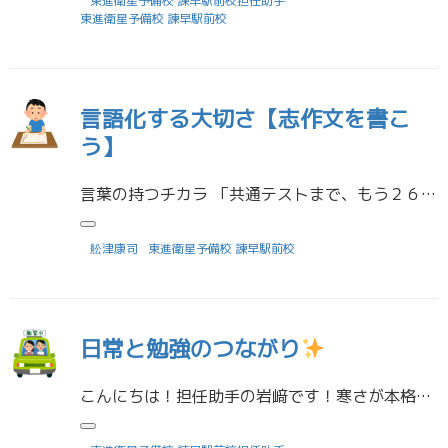
東進衛星予備校 諫早駅前校担任助手
東進衛星予備校 諫早駅前校
言語化する大切さ【志作文を書こ
う】
言葉の持つチカラ 「共通テストまで、もう２６０日しかないよ。間に合わないかもね。どうしようか」 「共通テストまで、まだ２６０日あります。どうにかして受験に、間に合わせよう」 この２つはよく言われる表現の違いですが、その言 […]
舩津康司
東進衛星予備校 諫早駅前校
日常と勉強のつながり
こんにちは！担任助手の岩﨑です！寒さが本格的になってきましたね