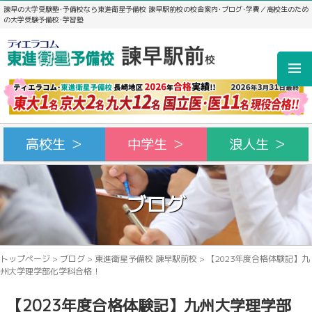
諫早の大学受験塾･予備校なら東進衛星予備校 諫早駅前校の校舎案内･ブログ･学費／高校生のため
の大学受験予備校･学習塾
高校生 ＞
中学生 ＞
浪人生 ＞
ブログ
トップページ
>
ブログ
>
東進衛星予備校 諫早駅前校
>
【2023年度合格体験記】九
州大学理学部化学科合格！
【2023年度合格体験記】九州大学理学部