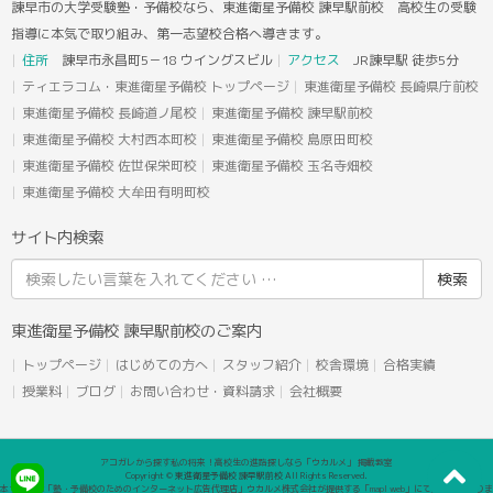
諫早市の大学受験塾・予備校なら、東進衛星予備校 諫早駅前校 高校生の受験
指導に本気で取り組み、第一志望校合格へ導きます。
住所
諫早市永昌町5－18 ウイングスビル
アクセス
JR諫早駅 徒歩5分
ティエラコム・東進衛星予備校 トップページ
東進衛星予備校 長崎県庁前校
東進衛星予備校 長崎道ノ尾校
東進衛星予備校 諫早駅前校
東進衛星予備校 大村西本町校
東進衛星予備校 島原田町校
東進衛星予備校 佐世保栄町校
東進衛星予備校 玉名寺畑校
東進衛星予備校 大牟田有明町校
サイト内検索
検
索
結
東進衛星予備校 諫早駅前校のご案内
果:
トップページ
はじめての方へ
スタッフ紹介
校舎環境
合格実績
授業料
ブログ
お問い合わせ・資料請求
会社概要
アコガレから探す私の将来！高校生の進路探しなら「ウカルメ」 掲載教室
Copyright © 東進衛星予備校 諫早駅前校 All Rights Reserved.
本サイトは「塾・予備校のためのインターネット広告代理店」ウカルメ株式会社が提供する「mapl web」にて運営しておりま