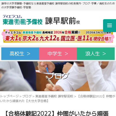
諫早の大学受験塾･予備校なら東進衛星予備校 諫早駅前校の校舎案内･ブログ･学費／高校生のため
の大学受験予備校･学習塾
高校生 ＞
中学生 ＞
浪人生 ＞
ブログ
トップページ
>
ブログ
>
東進衛星予備校 諫早駅前校
>
【合格体験記2022】仲間が
いたから頑張れた【大分大学合格】
【合格体験記2022】仲間がいたから頑張