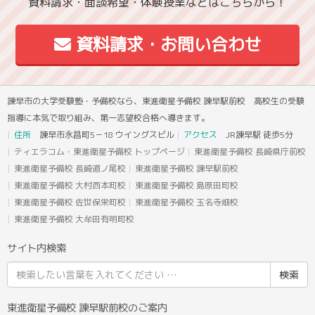
資料請求・面談希望・体験授業などはこちらから！
資料請求・お問い合わせ
諫早市の大学受験塾・予備校なら、東進衛星予備校 諫早駅前校 高校生の受験
指導に本気で取り組み、第一志望校合格へ導きます。
住所
諫早市永昌町5－18 ウイングスビル
アクセス
JR諫早駅 徒歩5分
ティエラコム・東進衛星予備校 トップページ
東進衛星予備校 長崎県庁前校
東進衛星予備校 長崎道ノ尾校
東進衛星予備校 諫早駅前校
東進衛星予備校 大村西本町校
東進衛星予備校 島原田町校
東進衛星予備校 佐世保栄町校
東進衛星予備校 玉名寺畑校
東進衛星予備校 大牟田有明町校
サイト内検索
検
索
結
東進衛星予備校 諫早駅前校のご案内