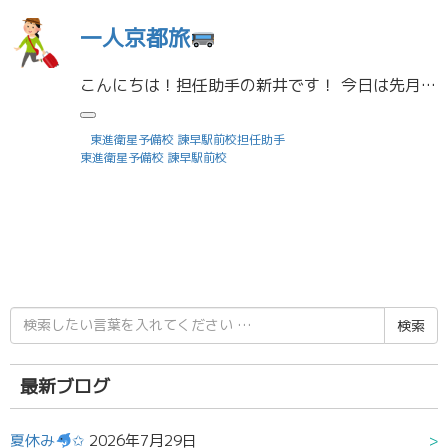
一人京都旅
こんにちは！担任助手の新井です！ 今日は先月行った一人京都旅について紹介したいと思います。 もともと旅行が好きで、京都に行きたいな～とふと思い立って行ってきました！ ここは伏見稲荷大社です。ずらーっと並ぶ鳥居の数に圧倒さ […]
東進衛星予備校 諫早駅前校担任助手
東進衛星予備校 諫早駅前校
検
索
結
果:
最新ブログ
夏休み
✩
2026年7月29日