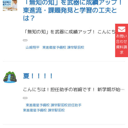
「無知の知」を武器に成績アップ！
東進流・課題発見と学習の工夫と
は？
「無知の知」を武器に成績アップ！ こんにちは。東進諫早駅前校の山﨑です。今回は、日々の面談の中で生徒の皆さんに伝えている大切な考え方を、改めてご紹介したいと思います。 ◆ 無知の知とは？ ― 自分を知ることが成長の第一歩 […]
お問い
合わせ
資料請
山﨑翔平
東進衛星予備校 諫早駅前校
求
夏！！！！
こんにちは！担任助手の岩﨑です！ 新学期が始まりました！みなさんどんな夏休みを過ごしましたか？ 私は8月中旬から夏休みに入っているのですが、夏の課題に追われています
東進衛星予備校 諫早駅前校担任助手
東進衛星予備校 諫早駅前校