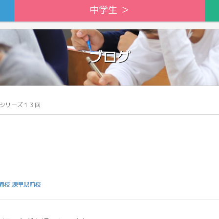
中学生 ＞
ブログ
シリーズ１３回
備校 諫早駅前校