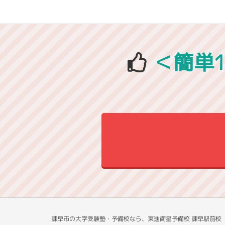
＜簡単
諫早市の大学受験塾・予備校なら、東進衛星予備校 諫早駅前