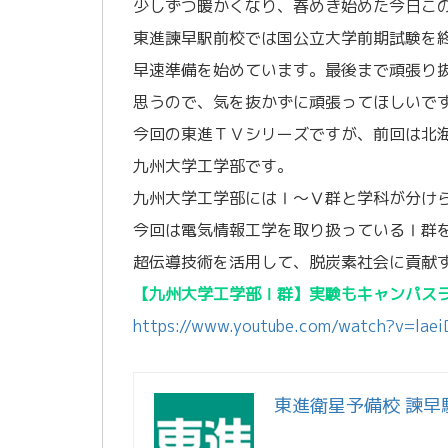
少しずつ暖かくなり、春めき始めた今日こ
東進諫早駅前校では国公立大学前期試験を
早速準備を始めています。最後まで頑張り
思うので、気を抜かずに頑張ってほしいで
今回の東進ＴＶシリーズですが、前回は北
九州大学工学部です。
九州大学工学部にはⅠ～Ⅴ群と学科が分け
今回は電気情報工学を取り扱っているⅠ群
超伝導技術を活用して、脱炭素社会に貢献
【九州大学工学部Ⅰ群】実験もキャンパスライ
https://www.youtube.com/watch?v=lae
東進衛星予備校 諫早