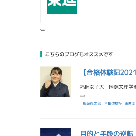
こちらのブログもオススメです
【合格体験記20
梅崎修太郎
合格体験記
,
東進衛
目的と手段の逆転