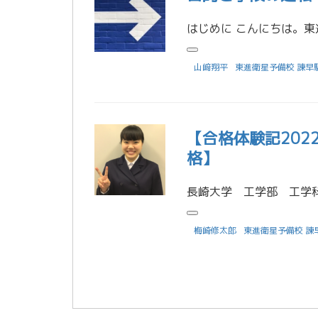
山﨑翔平
東進衛星予備校 諫早
【合格体験記20
格】
梅崎修太郎
東進衛星予備校 諫