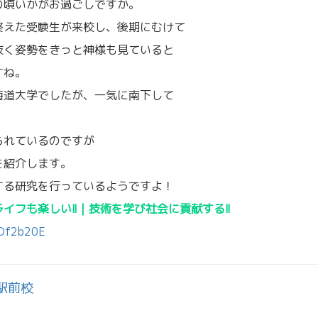
の頃いかがお過ごしですか。
終えた受験生が来校し、後期にむけて
抜く姿勢をきっと神様も見ていると
すね。
海道大学でしたが、一気に南下して
られているのですが
を紹介します。
する研究を行っているようですよ！
フも楽しい!!｜技術を学び社会に貢献する!!
iDf2b20E
駅前校