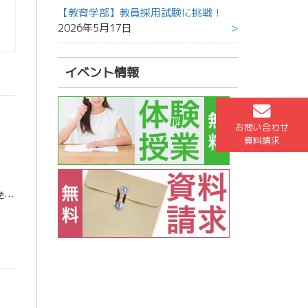
【教育学部】教員採用試験に挑戦！
2026年5月17日
イベント情報
お問い合わせ
資料請求
福岡女子大 国際文理学部 食・健康学科 合格 活水女子大学 国際文理学部 食・健康学科 合格 中村学園大学 栄養科学部 栄養科学科 合格 森田千絵さん (諌早高等学校 卒業) 受験に役立った勉強法を教えてください。 リス […]