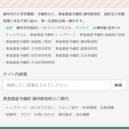
諫早市の大学受験塾・予備校なら、東進衛星予備校 諫早駅前校 高校生の受験
指導に本気で取り組み、第一志望校合格へ導きます。
住所
諫早市永昌町5－18 ウイングスビル
アクセス
JR諫早駅 徒歩5分
ティエラコム・東進衛星予備校 トップページ
東進衛星予備校 長崎県庁前校
東進衛星予備校 長崎道ノ尾校
東進衛星予備校 諫早駅前校
東進衛星予備校 大村西本町校
東進衛星予備校 島原田町校
東進衛星予備校 佐世保栄町校
東進衛星予備校 玉名寺畑校
東進衛星予備校 大牟田有明町校
サイト内検索
検
索
結
東進衛星予備校 諫早駅前校のご案内
果:
トップページ
はじめての方へ
スタッフ紹介
校舎環境
合格実績
授業料
ブログ
お問い合わせ・資料請求
会社概要