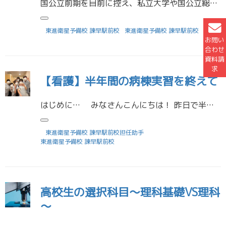
国公立前期を目前に控え、私立大学や国公立総合選抜の結果が出始めました。 合格した生徒の中には大学に向けて勉強を続けている人もいて、本当に頭が下がります。 おめでとうございます！ 主な合格実績 長崎大学 医学部 医学科 九 […]
東進衛星予備校 諫早駅前校
東進衛星予備校 諫早駅前校
お問い
合わせ
資料請
求
【看護】半年間の病棟実習を終えて
はじめに… みなさんこんにちは！ 昨日で半年間の病棟実習を終え、解放感に満ち溢れている山口です(^^♪ 10月から病棟での実習が始まりましたが、この半年間を振り返ると本当にあっという間でした。最初は不安・緊張でたくさん […]
東進衛星予備校 諫早駅前校担任助手
東進衛星予備校 諫早駅前校
高校生の選択科目～理科基礎VS理科
～