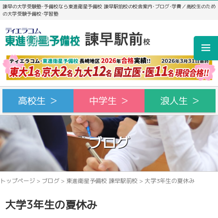
諫早の大学受験塾･予備校なら東進衛星予備校 諫早駅前校の校舎案内･ブログ･学費／高校生のため
の大学受験予備校･学習塾
高校生 ＞
中学生 ＞
浪人生 ＞
ブログ
トップページ
>
ブログ
>
東進衛星予備校 諫早駅前校
>
大学3年生の夏休み
大学3年生の夏休み