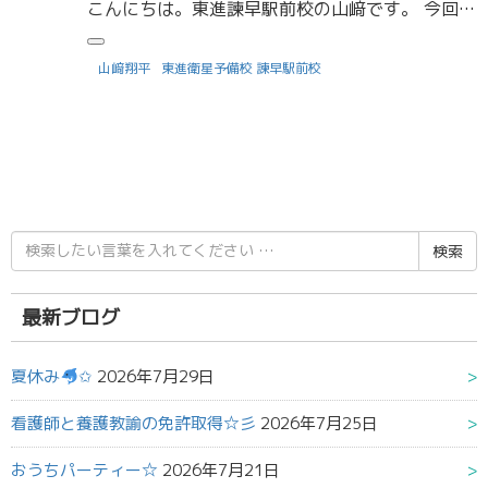
こんにちは。東進諫早駅前校の山﨑です。 今回は、共通テストにおける理科の選択についてまとめていきたいと思います。 理科の選択科目として、物理を選ぶのか生物を選ぶのかについてはこちら
山﨑翔平
東進衛星予備校 諫早駅前校
検
索
結
果:
最新ブログ
夏休み
✩
2026年7月29日
看護師と養護教諭の免許取得☆彡
2026年7月25日
おうちパーティー☆
2026年7月21日